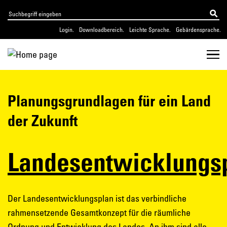
Login.
Downloadbereich.
Leichte Sprache.
Gebärdensprache.
Planungsgrundlagen für ein Land
der Zukunft
Landesentwicklungs
Der Landesentwicklungsplan ist das verbindliche
rahmensetzende Gesamtkonzept für die räumliche
Ordnung und Entwicklung des Landes. An ihm sind alle