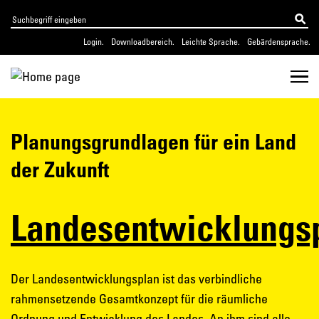
Login.
Downloadbereich.
Leichte Sprache.
Gebärdensprache.
Planungsgrundlagen für ein Land
der Zukunft
Landesentwicklungs
Der Landesentwicklungsplan ist das verbindliche
rahmensetzende Gesamtkonzept für die räumliche
Ordnung und Entwicklung des Landes. An ihm sind alle