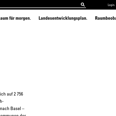
Login.
aum für morgen.
Landesentwicklungsplan.
Raumbeoba
ch auf 2 756
h-
nach Basel –
2 Kommunen der